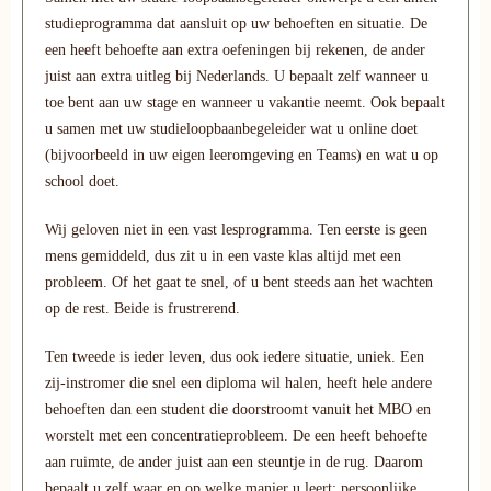
studieprogramma dat aansluit op uw behoeften en situatie. De
een heeft behoefte aan extra oefeningen bij rekenen, de ander
juist aan extra uitleg bij Nederlands. U bepaalt zelf wanneer u
toe bent aan uw stage en wanneer u vakantie neemt. Ook bepaalt
u samen met uw studieloopbaanbegeleider wat u online doet
(bijvoorbeeld in uw eigen leeromgeving en Teams) en wat u op
school doet.
Wij geloven niet in een vast lesprogramma. Ten eerste is geen
mens gemiddeld, dus zit u in een vaste klas altijd met een
probleem. Of het gaat te snel, of u bent steeds aan het wachten
op de rest. Beide is frustrerend.
Ten tweede is ieder leven, dus ook iedere situatie, uniek. Een
zij-instromer die snel een diploma wil halen, heeft hele andere
behoeften dan een student die doorstroomt vanuit het MBO en
worstelt met een concentratieprobleem. De een heeft behoefte
aan ruimte, de ander juist aan een steuntje in de rug. Daarom
bepaalt u zelf waar en op welke manier u leert: persoonlijke